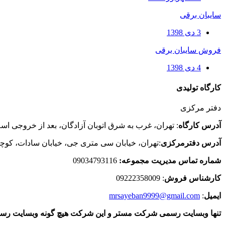
سایبان برقی
3 دی 1398
فروش سایبان برقی
4 دی 1398
کارگاه تولیدی
دفتر مرکزی
آدرس کارگاه
: تهران، غرب به شرق اتوبان آزادگان، بعد از خروجی ا
آدرس دفترمرکزی
:تهران، خیابان سی متری جی، خیابان سادات، کوچه ذ
شماره تماس مدیریت مجموعه:
09034793116
کارشناس فروش
: 09222358009
ایمیل
:
mrsayeban9999@gmail.com
تنها وبسایت رسمی شرکت مستر و این شرکت هیچ گونه وبسایت رسمی